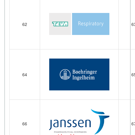
62
6
64
6
66
6