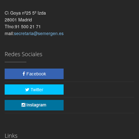
C\ Goya nº25 5º Izda
28001 Madrid
Tfno:91 500 21 71
mail:
secretaria@semergen.es
Redes Sociales
Links